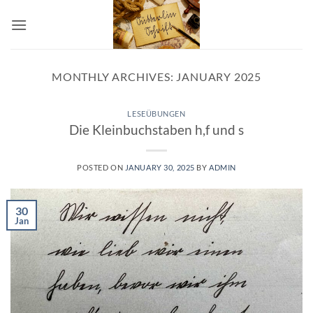
Skip
to
content
MONTHLY ARCHIVES:
JANUARY 2025
LESEÜBUNGEN
Die Kleinbuchstaben h,f und s
POSTED ON
JANUARY 30, 2025
BY
ADMIN
30
Jan