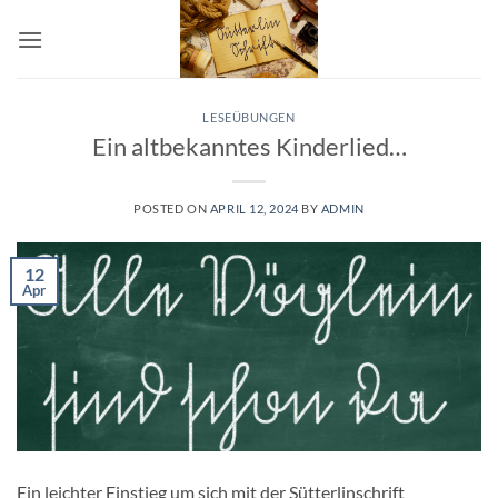
Skip
to
content
LESEÜBUNGEN
Ein altbekanntes Kinderlied…
POSTED ON
APRIL 12, 2024
BY
ADMIN
12
Apr
Ein leichter Einstieg um sich mit der Sütterlinschrift