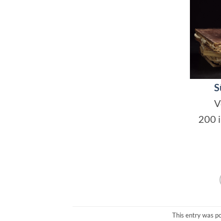
S
V
200 
This entry was p