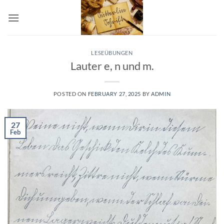
Skip
to
content
LESEÜBUNGEN
Lauter e, n und m.
POSTED ON
FEBRUARY 27, 2025
BY
ADMIN
27
Feb