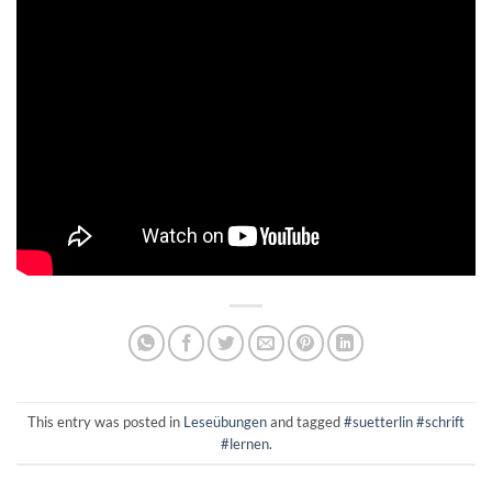
This entry was posted in
Leseübungen
and tagged
#suetterlin #schrift
#lernen
.