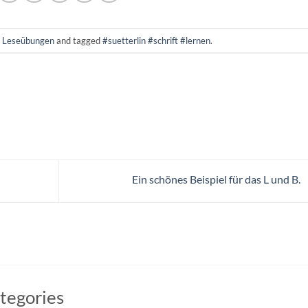
n
Leseübungen
and tagged
#suetterlin #schrift #lernen
.
Ein schönes Beispiel für das L und B.
tegories